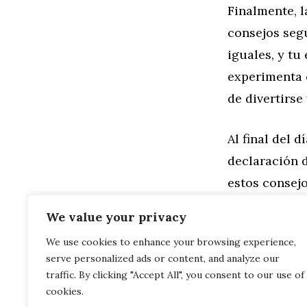
Finalmente, l
consejos seg
iguales, y tu 
experimenta 
de divertirse
Al final del 
declaración d
estos consej
saber más so
We value your privacy
We use cookies to enhance your browsing experience,
Categorías
Familia
,
Gen
serve personalized ads or content, and analyze our
Preparando 
Estilo Ana:
traffic. By clicking "Accept All", you consent to our use of
cookies.