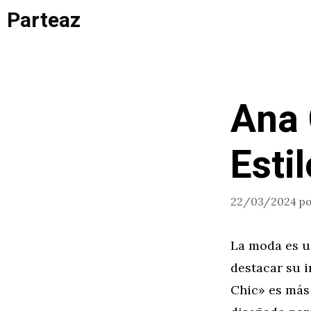
Saltar
Parteaz
al
contenido
Ana 
Esti
22/03/2024
p
La moda es u
destacar su i
Chic» es más 