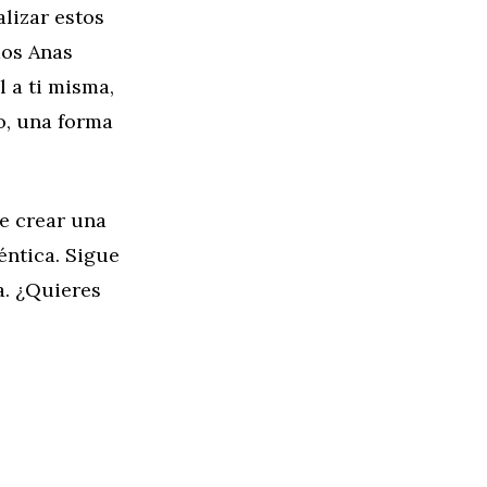
alizar estos
dos Anas
l a ti misma,
o, una forma
re crear una
éntica. Sigue
a. ¿Quieres