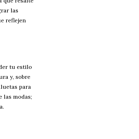
a que resalte
rar las
e reflejen
er tu estilo
ura y, sobre
iluetas para
e las modas;
a.