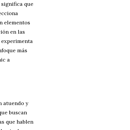
significa que
ecciona
on elementos
ión en las
z, experimenta
enfoque más
ic a
n atuendo y
 que buscan
cas que hablen