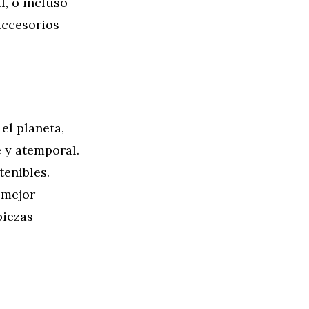
l, o incluso
accesorios
el planeta,
 y atemporal.
tenibles.
 mejor
piezas