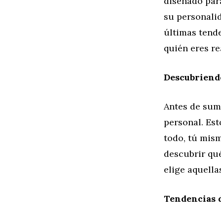
diseñado para
su personali
últimas tend
quién eres r
Descubriendo
Antes de sume
personal. Est
todo, tú mism
descubrir qué
elige aquell
Tendencias 