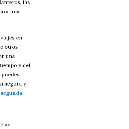
anteros, las
 para una
viajes en
de otros
er una
 tiempo y del
, puedes
ón segura y
 segunda
iente