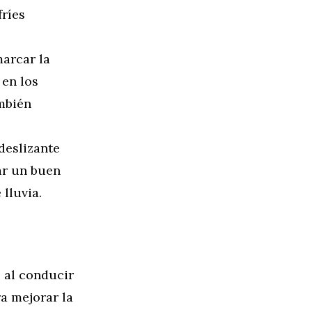
fríes
arcar la
 en los
mbién
deslizante
ar un buen
lluvia.
s al conducir
a mejorar la