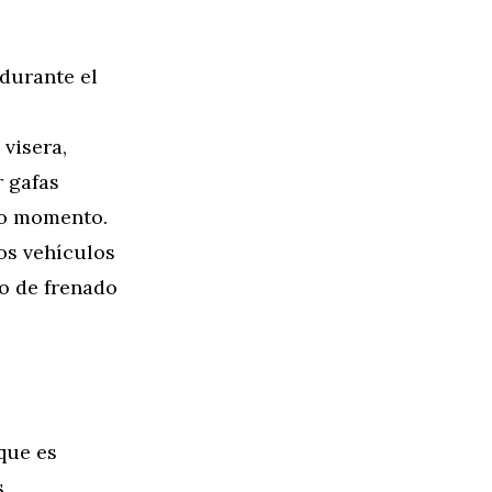
 durante el
 visera,
r gafas
do momento.
os vehículos
o de frenado
 que es
s