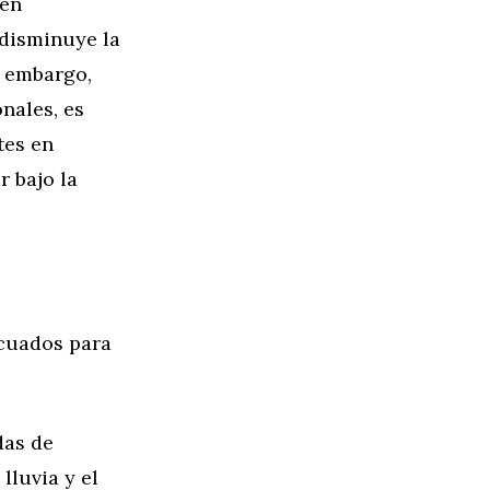
den
 disminuye la
n embargo,
nales, es
tes en
r bajo la
ecuados para
das de
lluvia y el