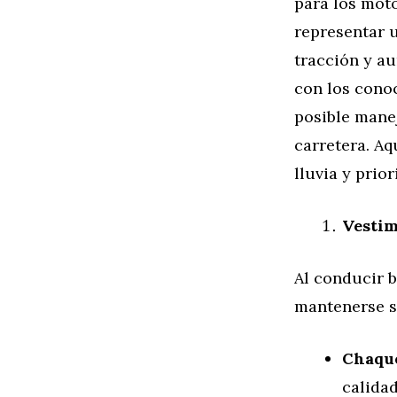
para los moto
representar u
tracción y au
con los cono
posible manej
carretera. Aq
lluvia y prio
Vestim
Al conducir b
mantenerse s
Chaque
calidad