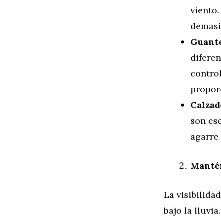
viento.
demasi
Guante
diferen
contro
proporc
Calzad
son es
agarre 
Mantén
La visibilida
bajo la lluvi