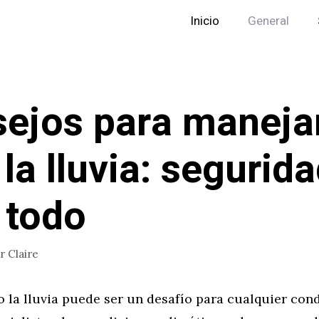
Inicio
General
ejos para maneja
 la lluvia: segurid
 todo
or
Claire
 la lluvia puede ser un desafío para cualquier con