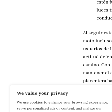
estén 
luces t
conducc
Al seguir est
moto incluso 
usuarios de 
actitud defen
camino. Con 
mantener el 
placentera b
mano
?
We value your privacy
We use cookies to enhance your browsing experience,
Categorías
General
,
Mo
serve personalized ads or content, and analyze our
Cómo Optimiz