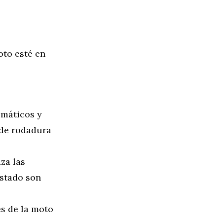
oto esté en
umáticos y
 de rodadura
za las
estado son
s de la moto