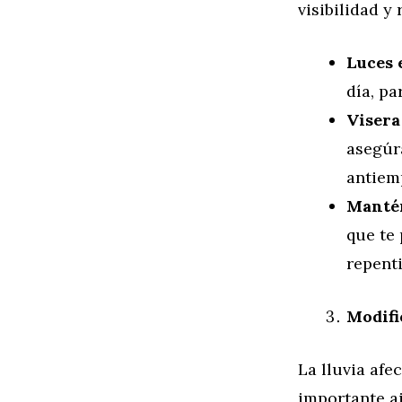
visibilidad y
Luces 
día, pa
Visera
asegúra
antiem
Mantén
que te
repent
Modifi
La lluvia afe
importante aj