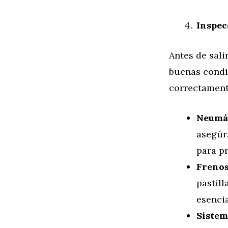
Inspec
Antes de sali
buenas condi
correctamente
Neumát
asegúr
para p
Frenos
pastill
esencia
Sistem