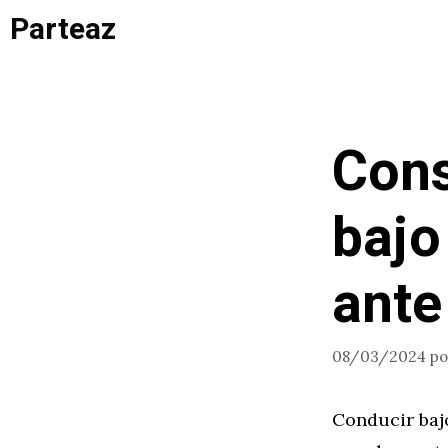
Saltar
Parteaz
al
contenido
Cons
bajo
ante
08/03/2024
p
Conducir bajo