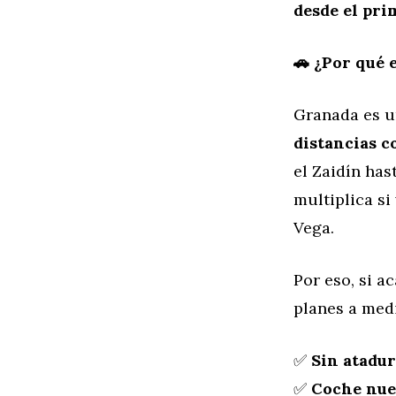
desde el pri
🚗 ¿Por qué 
Granada es 
distancias c
el Zaidín has
multiplica si
Vega.
Por eso, si a
planes a med
✅
Sin atadu
✅
Coche nue