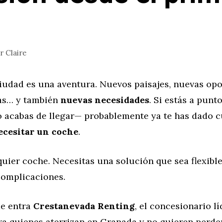
or
Claire
iudad es una aventura. Nuevos paisajes, nuevas opo
as… y también
nuevas necesidades
. Si estás a pun
 acabas de llegar— probablemente ya te has dado 
ecesitar un coche
.
uier coche. Necesitas una solución que sea flexibl
complicaciones.
de entra
Crestanevada Renting
, el concesionario lí
ra quienes aterrizan en Granada y no quieren perde