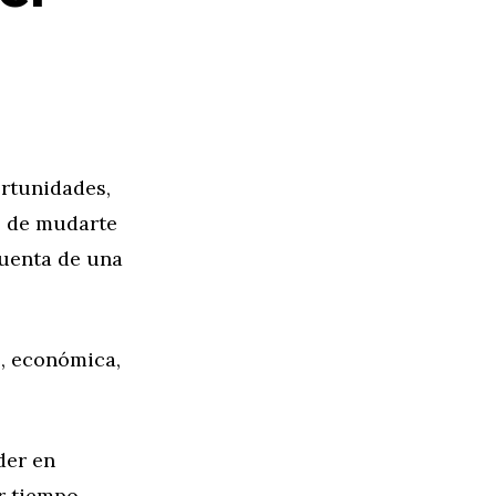
rtunidades,
to de mudarte
cuenta de una
e, económica,
der en
r tiempo,