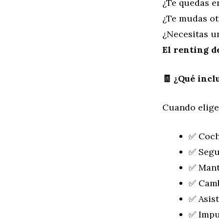
¿Te quedas e
¿Te mudas ot
¿Necesitas u
El renting de
🧾 ¿Qué incl
Cuando elige
✅ Coch
✅ Segu
✅ Mant
✅ Camb
✅ Asis
✅ Impu