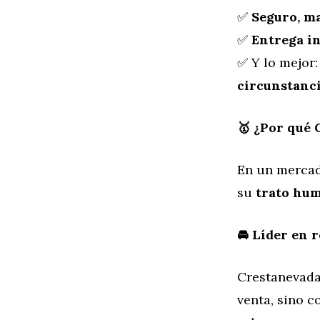
✅
Seguro, ma
✅
Entrega i
✅ Y lo mejor
circunstanc
🥇 ¿Por qué 
En un mercad
su
trato hum
🚘 Líder en 
Crestanevada 
venta, sino 