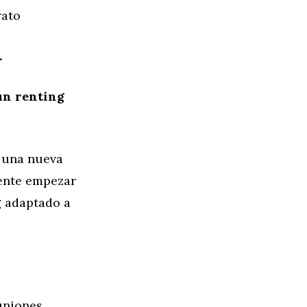
rato
.
 un renting
 una nueva
mente empezar
g adaptado a
uniones.