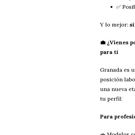
✅ Posib
Y lo mejor:
s
💼 ¿Vienes p
para ti
Granada es u
posición lab
una nueva et
tu perfil:
Para profesi
🚗 Modelos co