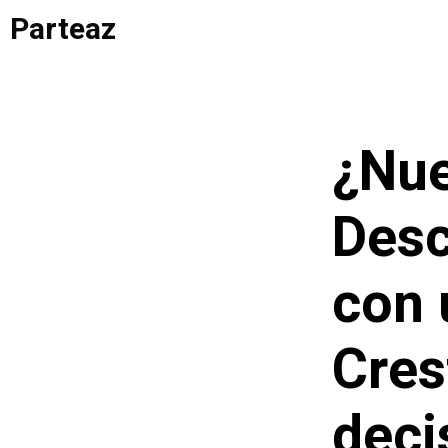
Saltar
Parteaz
al
contenido
¿Nue
Desc
con 
Cres
deci