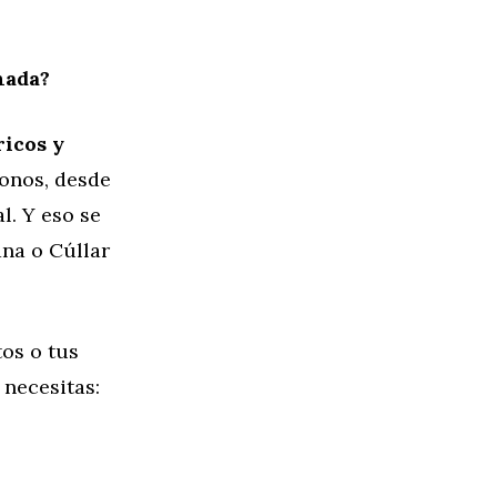
nada?
ricos y
gonos, desde
l. Y eso se
ana o Cúllar
tos o tus
necesitas: