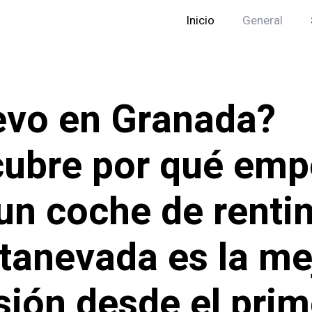
Inicio
General
vo en Granada?
ubre por qué emp
un coche de renti
tanevada es la me
sión desde el prim