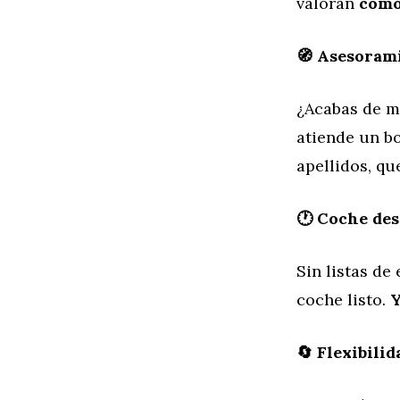
valoran
como
🧭 Asesoram
¿Acabas de mu
atiende un bo
apellidos, qu
🕐 Coche des
Sin listas de
coche listo.
Y
🔄 Flexibilid