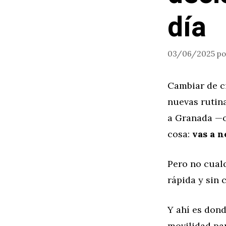
día
03/06/2025
p
Cambiar de c
nuevas rutin
a Granada —o
cosa:
vas a n
Pero no cualq
rápida y sin 
Y ahí es don
movilidad pa