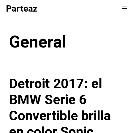
Saltar
Parteaz
Me
al
contenido
General
Detroit 2017: el
BMW Serie 6
Convertible brilla
en color Sonic