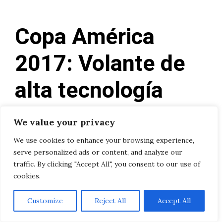
Copa América
2017: Volante de
alta tecnología
para BMW Oracle
We value your privacy
USA
We use cookies to enhance your browsing experience,
serve personalized ads or content, and analyze our
traffic. By clicking "Accept All", you consent to our use of
03/07/2023
por
Claire
cookies.
Customize
Reject All
Accept All
En realidad, la atención del Salón del
Automóvil de Detroit 2017 se centra en los